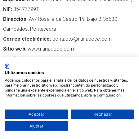
NIF:
35477799T
Dirección:
Av/ Rosalía de Castro 19, Bajo B 36630
Cambados, Pontevedra
Correo electrónico:
contacto@nuriadoce.com
Sitio web:
www.nuriadoce.com
Tel:
(+34) 986 524 713. (+34) 652 820 096
Utilizamos cookies
2. VISITANTES:
La utilización del presente Sitio Web es
Podemos colocarlos para el análisis de los datos de nuestros visitantes,
absolutamente voluntaria y supone la aceptación plena por
para mejorar nuestro sitio web, mostrar contenido personalizado y
brindarle una excelente experiencia en el sitio web. Para obtener más
quien accede al mismo, (en adelante “Visitante”), de todas
información sobre las cookies que utilizamos, abra la configuración.
las condiciones de uso vigentes en cada momento. El
Visitante tendrá la responsabilidad de leer atentamente las
Aceptar
Rechazar
presentes condiciones.
Ajustar
3. USO DEL PORTAL:
Nuria Doce® proporciona el acceso