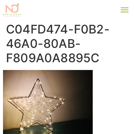
C04FD474-F0B2-
46A0-80AB-
F809A0A8895C